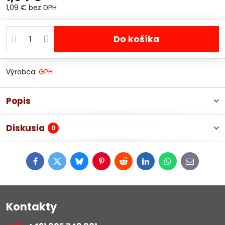
1,09 €
bez DPH
Do košíka
Výrobca:
GPH
Popis
Diskusia
0
Facebook
Twitter
Bluesky
Pinterest
Reddit
LinkedIn
WhatsApp
E-
mail
Kontakty