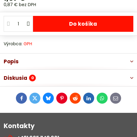
0,87 €
bez DPH
Do košíka
Výrobca:
GPH
Popis
Diskusia
0
Facebook
Twitter
Bluesky
Pinterest
Reddit
LinkedIn
WhatsApp
E-
mail
Kontakty