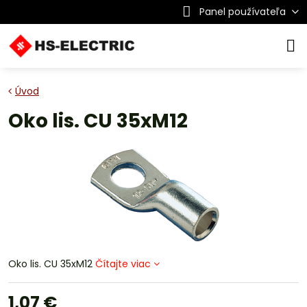
Panel používateľa
Úvod
Oko lis. CU 35xM12
Oko lis. CU 35xM12
Čítajte viac
1,07 €