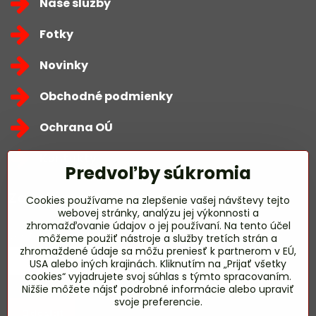
Naše služby
Fotky
Novinky
Obchodné podmienky
Ochrana OÚ
Kontakty
Predvoľby súkromia
Zavoláme Vám späť
Cookies používame na zlepšenie vašej návštevy tejto
webovej stránky, analýzu jej výkonnosti a
zhromažďovanie údajov o jej používaní. Na tento účel
Váš telefón
*
môžeme použiť nástroje a služby tretích strán a
zhromaždené údaje sa môžu preniesť k partnerom v EÚ,
USA alebo iných krajinách. Kliknutím na „Prijať všetky
cookies“ vyjadrujete svoj súhlas s týmto spracovaním.
Nižšie môžete nájsť podrobné informácie alebo upraviť
svoje preferencie.
Odoslať