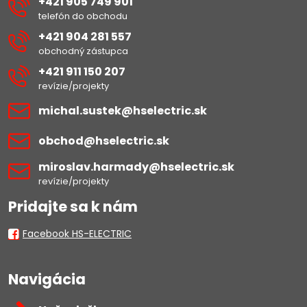
+421 905 749 901
telefón do obchodu
+421 904 281 557
obchodný zástupca
+421 911 150 207
revízie/projekty
michal​.sustek​@hselectric​.sk
obchod​@hselectric​.sk
miroslav​.harmady​@hselectric​.sk
revízie/projekty
Pridajte sa k nám
Facebook HS-ELECTRIC
Navigácia