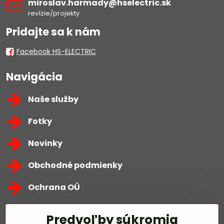
miroslav​.harmady​@hselectric​.sk
revízie/projekty
Pridajte sa k nám
Facebook HS-ELECTRIC
Navigácia
Naše služby
Fotky
Novinky
Obchodné podmienky
Ochrana OÚ
Kontakty
Predvoľby súkromia