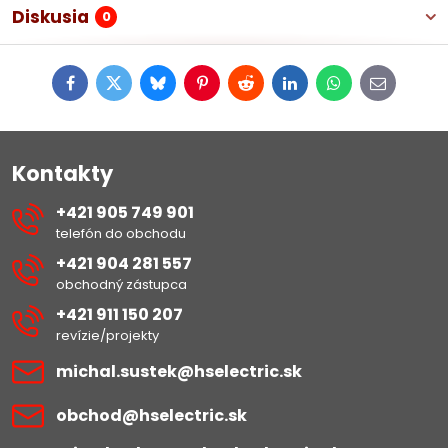
Diskusia
0
Facebook
Twitter
Bluesky
Pinterest
Reddit
LinkedIn
WhatsApp
E-
mail
Kontakty
+421 905 749 901
telefón do obchodu
+421 904 281 557
obchodný zástupca
+421 911 150 207
revízie/projekty
michal​.sustek​@hselectric​.sk
obchod​@hselectric​.sk