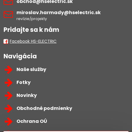
obchod​@hselectric​.sk
miroslav​.harmady​@hselectric​.sk
revízie/projekty
Pridajte sa k nám
Facebook HS-ELECTRIC
Navigácia
Naše služby
Fotky
Novinky
Obchodné podmienky
Ochrana OÚ