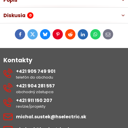
Popis
Diskusia
0
Facebook
Twitter
Bluesky
Pinterest
Reddit
LinkedIn
WhatsApp
E-
mail
Kontakty
+421 905 749 901
telefón do obchodu
+421 904 281 557
obchodný zástupca
+421 911 150 207
revízie/projekty
michal​.sustek​@hselectric​.sk