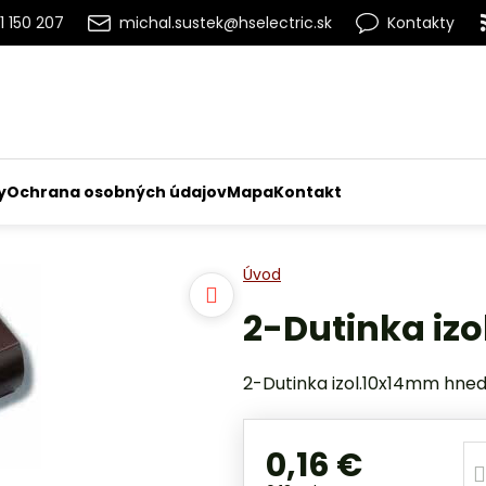
1 150 207
michal.sustek@hselectric.sk
Kontakty
y
Ochrana osobných údajov
Mapa
Kontakt
Úvod
2-Dutinka iz
2-Dutinka izol.10x14mm hned
0,16 €