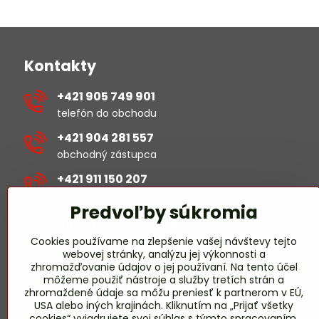
Kontakty
+421 905 749 901
telefón do obchodu
+421 904 281 557
obchodný zástupca
+421 911 150 207
revízie/projekty
Predvoľby súkromia
michal​.sustek​@hselectric​.sk
Cookies používame na zlepšenie vašej návštevy tejto
webovej stránky, analýzu jej výkonnosti a
obchod​@hselectric​.sk
zhromažďovanie údajov o jej používaní. Na tento účel
môžeme použiť nástroje a služby tretích strán a
miroslav​.harmady​@hselectric​.sk
zhromaždené údaje sa môžu preniesť k partnerom v EÚ,
USA alebo iných krajinách. Kliknutím na „Prijať všetky
revízie/projekty
cookies“ vyjadrujete svoj súhlas s týmto spracovaním.