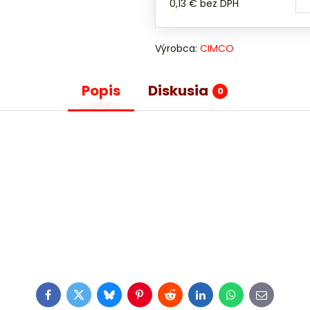
0,13 €
bez DPH
Výrobca:
CIMCO
Popis
Diskusia
0
Facebook
Twitter
Bluesky
Pinterest
Reddit
LinkedIn
WhatsApp
E-