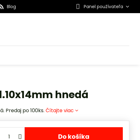
Blog
Panel používateľa
ol.10x14mm hnedá
á. Predaj po 100ks.
Čítajte viac
Do košíka