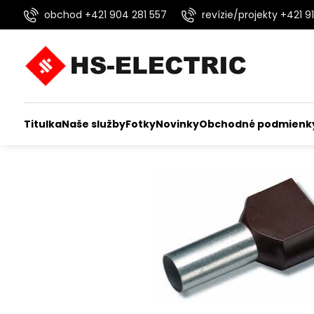
obchod +421 904 281 557
revízie/projekty +421 91
Titulka
Naše služby
Fotky
Novinky
Obchodné podmienk