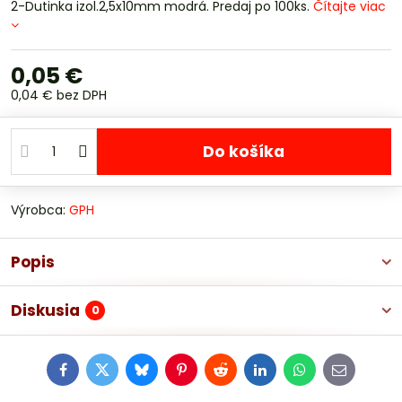
2-Dutinka izol.2,5x10mm modrá. Predaj po 100ks.
Čítajte viac
0,05 €
0,04 €
bez DPH
Do košíka
Výrobca:
GPH
Popis
Diskusia
0
Facebook
Twitter
Bluesky
Pinterest
Reddit
LinkedIn
WhatsApp
E-
mail