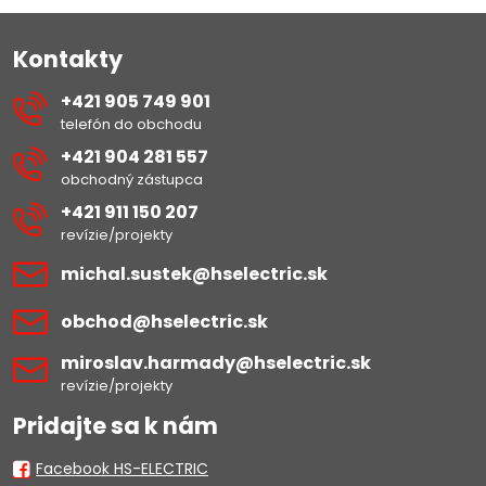
Kontakty
+421 905 749 901
telefón do obchodu
+421 904 281 557
obchodný zástupca
+421 911 150 207
revízie/projekty
michal​.sustek​@hselectric​.sk
obchod​@hselectric​.sk
miroslav​.harmady​@hselectric​.sk
revízie/projekty
Pridajte sa k nám
Facebook HS-ELECTRIC