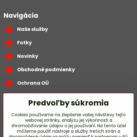
Navigácia
Naše služby
Fotky
Novinky
Obchodné podmienky
Ochrana OÚ
Kontakty
Predvoľby súkromia
Zavoláme Vám späť
Cookies používame na zlepšenie vašej návštevy tejto
webovej stránky, analýzu jej výkonnosti a
zhromažďovanie údajov o jej používaní. Na tento účel
Váš telefón
*
môžeme použiť nástroje a služby tretích strán a
zhromaždené údaje sa môžu preniesť k partnerom v EÚ,