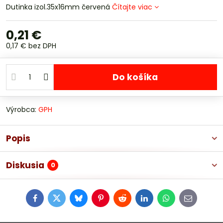
Dutinka izol.35x16mm červená
Čítajte viac
0,21 €
0,17 €
bez DPH
Do košíka
Výrobca:
GPH
Popis
Diskusia
0
Facebook
Twitter
Bluesky
Pinterest
Reddit
LinkedIn
WhatsApp
E-
mail