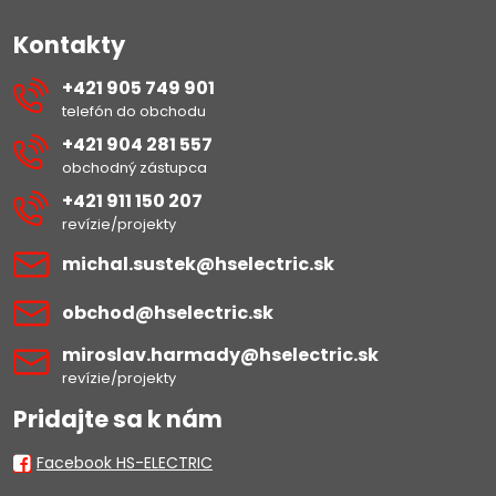
Kontakty
+421 905 749 901
telefón do obchodu
+421 904 281 557
obchodný zástupca
+421 911 150 207
revízie/projekty
michal​.sustek​@hselectric​.sk
obchod​@hselectric​.sk
miroslav​.harmady​@hselectric​.sk
revízie/projekty
Pridajte sa k nám
Facebook HS-ELECTRIC