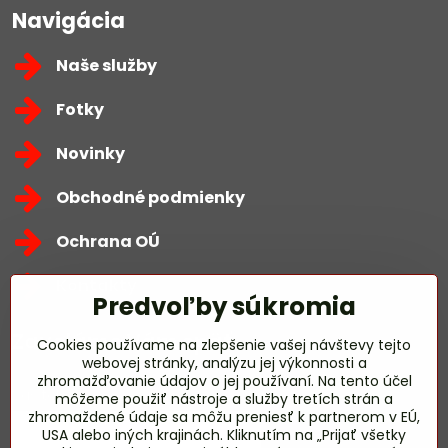
Navigácia
Naše služby
Fotky
Novinky
Obchodné podmienky
Ochrana OÚ
Kontakty
Predvoľby súkromia
Zavoláme Vám späť
Cookies používame na zlepšenie vašej návštevy tejto
webovej stránky, analýzu jej výkonnosti a
zhromažďovanie údajov o jej používaní. Na tento účel
Váš telefón
*
môžeme použiť nástroje a služby tretích strán a
zhromaždené údaje sa môžu preniesť k partnerom v EÚ,
USA alebo iných krajinách. Kliknutím na „Prijať všetky