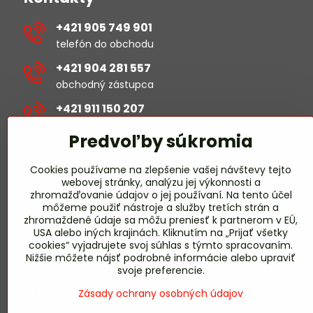
+421 905 749 901
telefón do obchodu
+421 904 281 557
obchodný zástupca
+421 911 150 207
revízie/projekty
Predvoľby súkromia
michal​.sustek​@hselectric​.sk
Cookies používame na zlepšenie vašej návštevy tejto
webovej stránky, analýzu jej výkonnosti a
obchod​@hselectric​.sk
zhromažďovanie údajov o jej používaní. Na tento účel
môžeme použiť nástroje a služby tretích strán a
miroslav​.harmady​@hselectric​.sk
zhromaždené údaje sa môžu preniesť k partnerom v EÚ,
USA alebo iných krajinách. Kliknutím na „Prijať všetky
revízie/projekty
cookies“ vyjadrujete svoj súhlas s týmto spracovaním.
Nižšie môžete nájsť podrobné informácie alebo upraviť
Pridajte sa k nám
svoje preferencie.
Facebook HS-ELECTRIC
Zásady ochrany osobných údajov