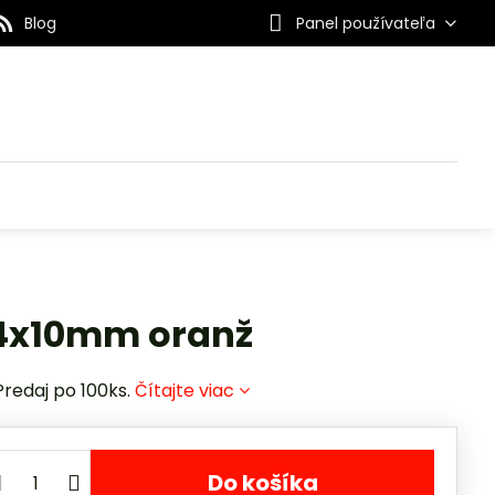
Blog
Panel používateľa
. 4x10mm oranž
Predaj po 100ks.
Čítajte viac
Do košíka