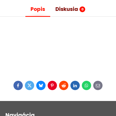
Popis
Diskusia
0
Facebook
Twitter
Bluesky
Pinterest
Reddit
LinkedIn
WhatsApp
E-
mail
Navigácia