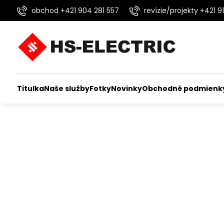
obchod +421 904 281 557
revízie/projekty +421 91
Titulka
Naše služby
Fotky
Novinky
Obchodné podmienk