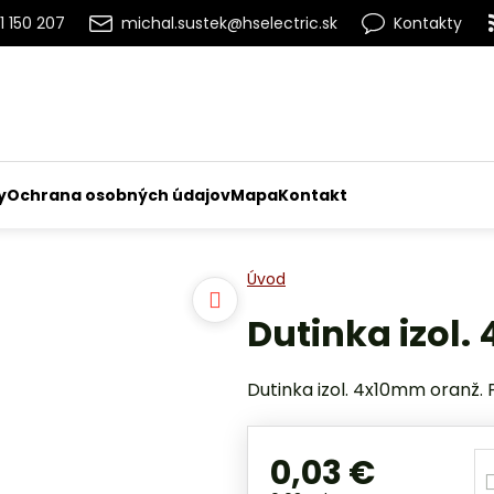
1 150 207
michal.sustek@hselectric.sk
Kontakty
y
Ochrana osobných údajov
Mapa
Kontakt
Úvod
Dutinka izol
Dutinka izol. 4x10mm oranž. 
0,03 €