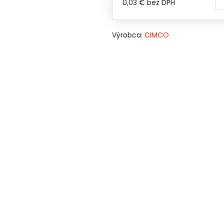
0,03 €
bez DPH
Výrobca:
CIMCO