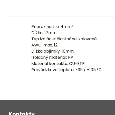
Prierez na žilu: 4mm²
Dĺžka: 17mm
Typ izolácie: čiastočne izolované
AWG: max. 12
Dĺžka objímky: 10mm
Izolačný materiál: PP
Materiál kontaktu: CU-ETP
Prevádzková teplota: -35 / +105 °C
Kontakty