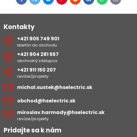
Facebook
Twitter
Bluesky
Pinterest
Reddit
LinkedIn
WhatsApp
E-
mail
Kontakty
+421 905 749 901
telefón do obchodu
+421 904 281 557
obchodný zástupca
+421 911 150 207
revízie/projekty
michal​.sustek​@hselectric​.sk
obchod​@hselectric​.sk
miroslav​.harmady​@hselectric​.sk
revízie/projekty
Pridajte sa k nám