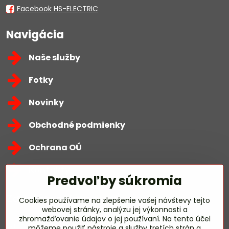
Facebook HS-ELECTRIC
Navigácia
Naše služby
Fotky
Novinky
Obchodné podmienky
Ochrana OÚ
Kontakty
Predvoľby súkromia
Zavoláme Vám späť
Cookies používame na zlepšenie vašej návštevy tejto
webovej stránky, analýzu jej výkonnosti a
zhromažďovanie údajov o jej používaní. Na tento účel
Váš telefón
*
môžeme použiť nástroje a služby tretích strán a