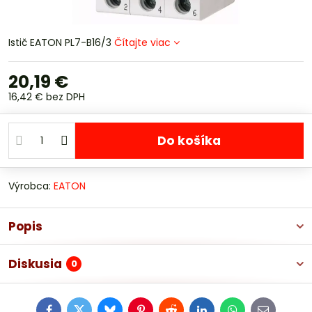
Istič EATON PL7-B16/3
Čítajte viac
20,19 €
16,42 €
bez DPH
Do košíka
Výrobca:
EATON
Popis
Diskusia
0