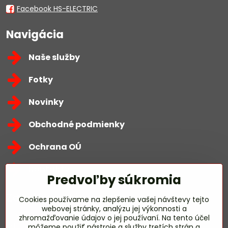
Facebook HS-ELECTRIC
Navigácia
Naše služby
Fotky
Novinky
Obchodné podmienky
Ochrana OÚ
Kontakty
Predvoľby súkromia
Zavoláme Vám späť
Cookies používame na zlepšenie vašej návštevy tejto
webovej stránky, analýzu jej výkonnosti a
zhromažďovanie údajov o jej používaní. Na tento účel
Váš telefón
*
môžeme použiť nástroje a služby tretích strán a