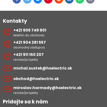
Facebook
Twitter
Bluesky
Pinterest
Reddit
LinkedIn
WhatsApp
E-
mail
Kontakty
+421 905 749 901
telefón do obchodu
+421 904 281 557
obchodný zástupca
+421 911 150 207
revízie/projekty
michal​.sustek​@hselectric​.sk
obchod​@hselectric​.sk
miroslav​.harmady​@hselectric​.sk
revízie/projekty
Pridajte sa k nám