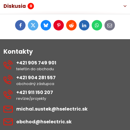
Diskusia
0
Facebook
Twitter
Bluesky
Pinterest
Reddit
LinkedIn
WhatsApp
E-
mail
Kontakty
+421 905 749 901
telefón do obchodu
+421 904 281 557
obchodný zástupca
+421 911 150 207
revízie/projekty
michal​.sustek​@hselectric​.sk
obchod​@hselectric​.sk