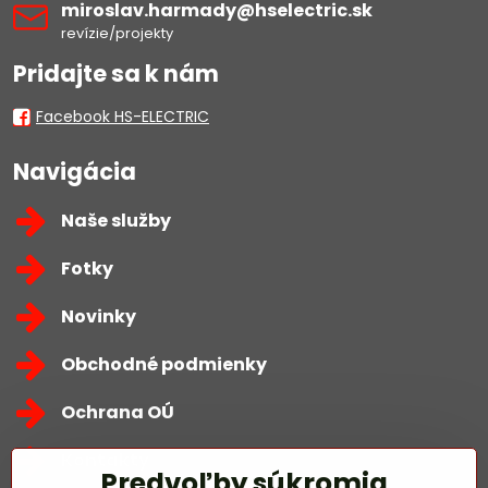
miroslav​.harmady​@hselectric​.sk
revízie/projekty
Pridajte sa k nám
Facebook HS-ELECTRIC
Navigácia
Naše služby
Fotky
Novinky
Obchodné podmienky
Ochrana OÚ
Kontakty
Predvoľby súkromia