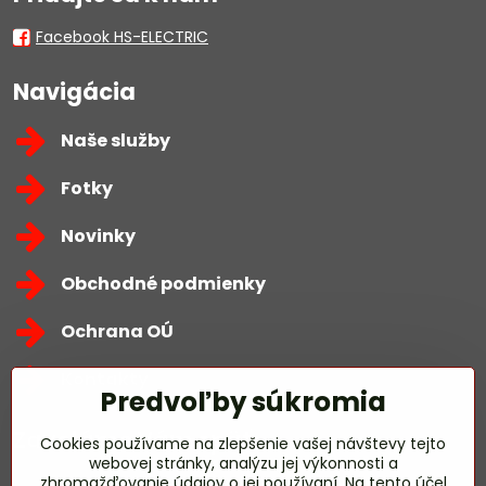
Facebook HS-ELECTRIC
Navigácia
Naše služby
Fotky
Novinky
Obchodné podmienky
Ochrana OÚ
Kontakty
Predvoľby súkromia
Zavoláme Vám späť
Cookies používame na zlepšenie vašej návštevy tejto
webovej stránky, analýzu jej výkonnosti a
zhromažďovanie údajov o jej používaní. Na tento účel