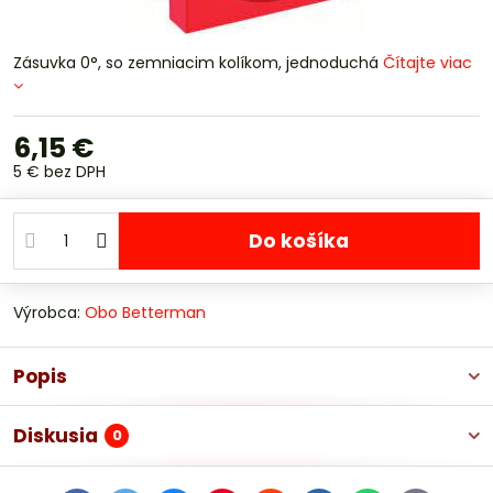
Zásuvka 0°, so zemniacim kolíkom, jednoduchá
Čítajte viac
6,15 €
5 €
bez DPH
Do košíka
Výrobca:
Obo Betterman
Popis
Diskusia
0