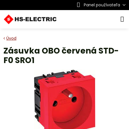
Panel používateľa
Úvod
Zásuvka OBO červená STD-
F0 SRO1