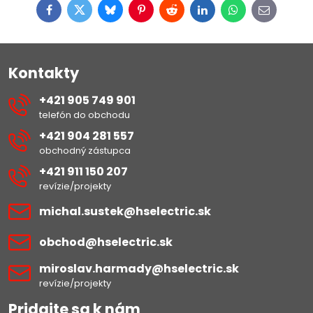
Facebook
Twitter
Bluesky
Pinterest
Reddit
LinkedIn
WhatsApp
E-
mail
Kontakty
+421 905 749 901
telefón do obchodu
+421 904 281 557
obchodný zástupca
+421 911 150 207
revízie/projekty
michal​.sustek​@hselectric​.sk
obchod​@hselectric​.sk
miroslav​.harmady​@hselectric​.sk
revízie/projekty
Pridajte sa k nám