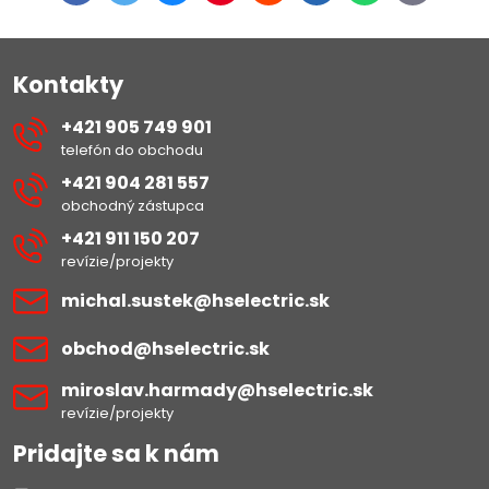
mail
Kontakty
+421 905 749 901
telefón do obchodu
+421 904 281 557
obchodný zástupca
+421 911 150 207
revízie/projekty
michal​.sustek​@hselectric​.sk
obchod​@hselectric​.sk
miroslav​.harmady​@hselectric​.sk
revízie/projekty
Pridajte sa k nám