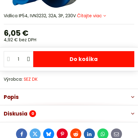
Vidlica IP54, IVN3232, 32A, 3P, 230V
Čítajte viac
6,05 €
4,92 €
bez DPH
Do košíka
Výrobca:
SEZ DK
Popis
Diskusia
0
Facebook
Twitter
Bluesky
Pinterest
Reddit
LinkedIn
WhatsApp
E-