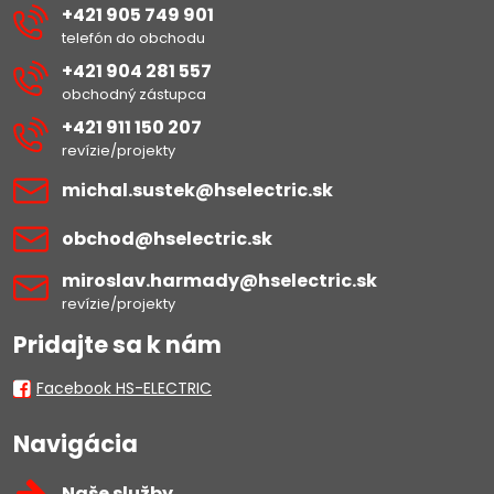
+421 905 749 901
telefón do obchodu
+421 904 281 557
obchodný zástupca
+421 911 150 207
revízie/projekty
michal​.sustek​@hselectric​.sk
obchod​@hselectric​.sk
miroslav​.harmady​@hselectric​.sk
revízie/projekty
Pridajte sa k nám
Facebook HS-ELECTRIC
Navigácia
Naše služby