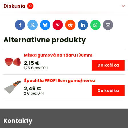
Diskusia
0
Facebook
Twitter
Bluesky
Pinterest
Reddit
LinkedIn
WhatsApp
E-
mail
Alternatívne produkty
Miska gumová na sádru 130mm
2,15 €
Do košíka
1,75 €
bez DPH
Špachtla PROFI 5cm guma/nerez
2,46 €
Do košíka
2 €
bez DPH
Kontakty