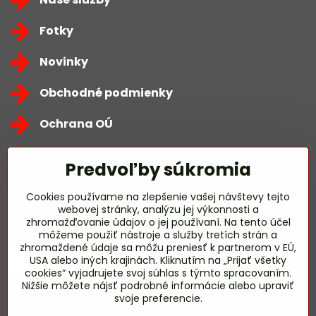
Fotky
Novinky
Obchodné podmienky
Ochrana OÚ
Kontakty
Predvoľby súkromia
Zavoláme Vám späť
Cookies používame na zlepšenie vašej návštevy tejto
webovej stránky, analýzu jej výkonnosti a
zhromažďovanie údajov o jej používaní. Na tento účel
Váš telefón
*
môžeme použiť nástroje a služby tretích strán a
zhromaždené údaje sa môžu preniesť k partnerom v EÚ,
USA alebo iných krajinách. Kliknutím na „Prijať všetky
cookies“ vyjadrujete svoj súhlas s týmto spracovaním.
Nižšie môžete nájsť podrobné informácie alebo upraviť
svoje preferencie.
Odoslať