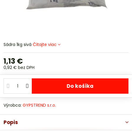
Sádra 1kg sivá
Čítajte viac
1,13 €
0,92 €
bez DPH
Do košíka
Výrobca:
GYPSTREND s.r.o.
Popis