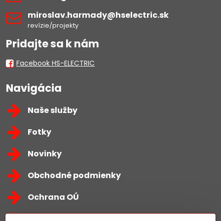
miroslav​.harmady​@hselectric​.sk
revízie/projekty
Pridajte sa k nám
Facebook HS-ELECTRIC
Navigácia
Naše služby
Fotky
Novinky
Obchodné podmienky
Ochrana OÚ
Kontakty