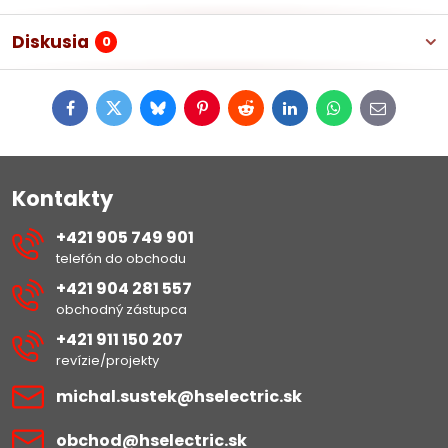
Diskusia
0
Facebook
Twitter
Bluesky
Pinterest
Reddit
LinkedIn
WhatsApp
E-
mail
Kontakty
+421 905 749 901
telefón do obchodu
+421 904 281 557
obchodný zástupca
+421 911 150 207
revízie/projekty
michal​.sustek​@hselectric​.sk
obchod​@hselectric​.sk