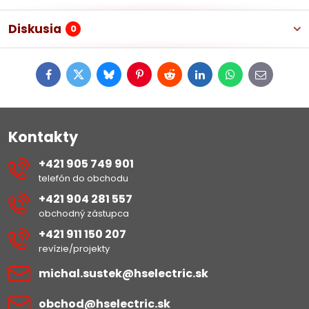
Diskusia
0
Facebook
Twitter
Bluesky
Pinterest
Reddit
LinkedIn
WhatsApp
E-
mail
Kontakty
+421 905 749 901
telefón do obchodu
+421 904 281 557
obchodný zástupca
+421 911 150 207
revízie/projekty
michal​.sustek​@hselectric​.sk
obchod​@hselectric​.sk