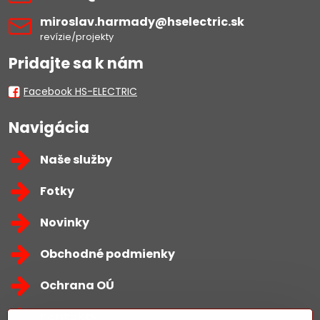
miroslav​.harmady​@hselectric​.sk
revízie/projekty
Pridajte sa k nám
Facebook HS-ELECTRIC
Navigácia
Naše služby
Fotky
Novinky
Obchodné podmienky
Ochrana OÚ
Kontakty