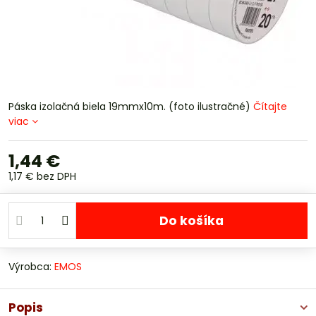
Páska izolačná biela 19mmx10m. (foto ilustračné)
Čítajte
viac
1,44 €
1,17 €
bez DPH
Do košíka
Výrobca:
EMOS
Popis