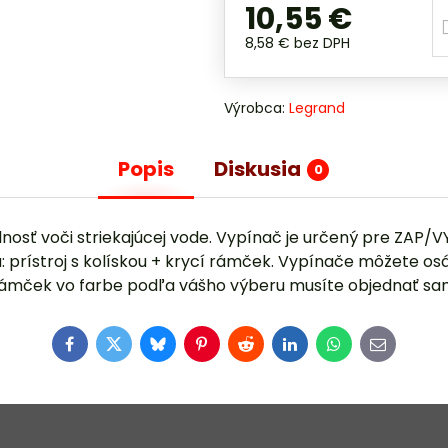
10,55 €
8,58 €
bez DPH
Výrobca:
Legrand
Popis
Diskusia
0
nosť voči striekajúcej vode. Vypínač je určený pre ZAP/V
á: prístroj s kolískou + krycí rámček. Vypínače môžete 
 Rámček vo farbe podľa vášho výberu musíte objednať sa
Facebook
Twitter
Bluesky
Pinterest
Reddit
LinkedIn
WhatsApp
E-
mail