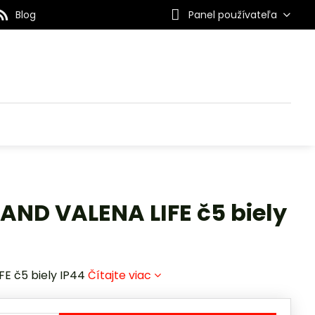
Blog
Panel používateľa
AND VALENA LIFE č5 biely
E č5 biely IP44
Čítajte viac