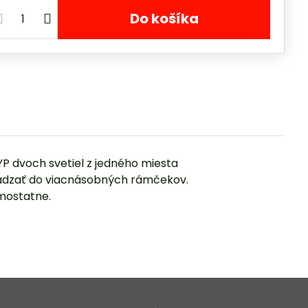
Do košíka
YP dvoch svetiel z jedného miesta
osádzať do viacnásobných rámčekov.
mostatne.