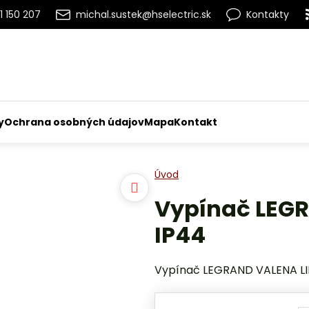
1 150 207
michal.sustek@hselectric.sk
Kontakty
y
Ochrana osobných údajov
Mapa
Kontakt
Úvod
Vypínač LEGR
IP44
Vypínač LEGRAND VALENA LIF