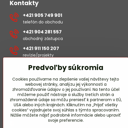
Kontakty
+421 905 749 901
telefón do obchodu
+421 904 281 557
obchodný zástupca
+421 911 150 207
revízie/projekty
Predvoľby súkromia
michal​.sustek​@hselectric​.sk
Cookies používame na zlepšenie vašej návštevy tejto
obchod​@hselectric​.sk
webovej stránky, analýzu jej výkonnosti a
zhromažďovanie údajov o jej používaní. Na tento účel
miroslav​.harmady​@hselectric​.sk
môžeme použiť nástroje a služby tretích strán a
revízie/projekty
zhromaždené údaje sa môžu preniesť k partnerom v EÚ,
USA alebo iných krajinách. Kliknutím na „Prijať všetky
Pridajte sa k nám
cookies“ vyjadrujete svoj súhlas s týmto spracovaním.
Nižšie môžete nájsť podrobné informácie alebo upraviť
svoje preferencie.
Facebook HS-ELECTRIC