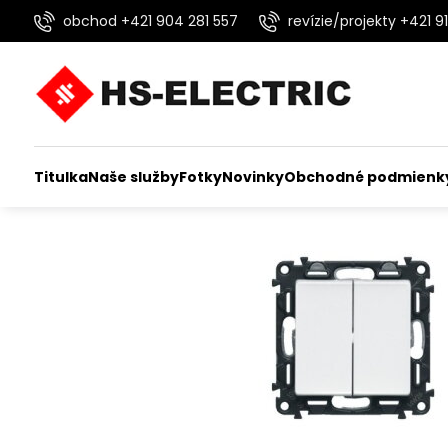
obchod +421 904 281 557
revízie/projekty +421 91
Titulka
Naše služby
Fotky
Novinky
Obchodné podmienk