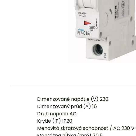
Dimenzované napätie (V) 230
Dimenzovaný prúd (A) 16
Druh napätia AC
Krytie (IP) IP20
Menovitá skratová schopnosť / AC 230 V 
Montážna hĺbka (mm) 70.5