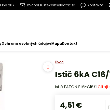
1 150 207
michal.sustek@hselectric.sk
Kontakty
y
Ochrana osobných údajov
Mapa
Kontakt
Úvod
Istič 6kA C16
Istič EATON PL6-C16/1
Čítajt
4,51 €