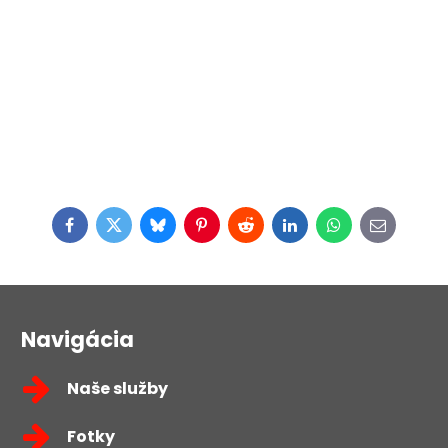
Facebook
Twitter
Bluesky
Pinterest
Reddit
LinkedIn
WhatsApp
E-
mail
Navigácia
Naše služby
Fotky