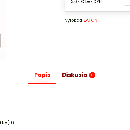
3,67 €
bez DPH
Výrobca:
EATON
Popis
Diskusia
0
(kA) 6