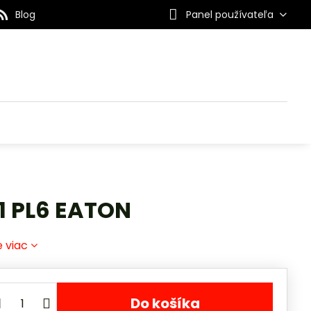
Blog
Panel používateľa
/1 PL6 EATON
e viac
Do košíka