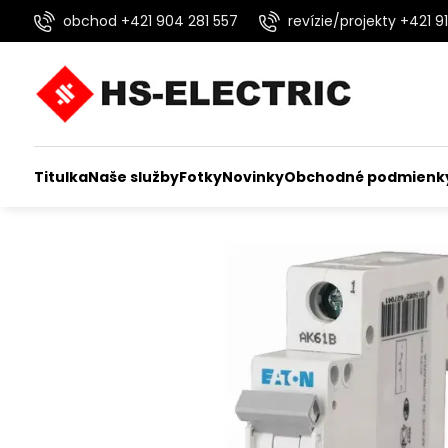
obchod +421 904 281 557
revízie/projekty +421 91
Titulka
Naše služby
Fotky
Novinky
Obchodné podmienk