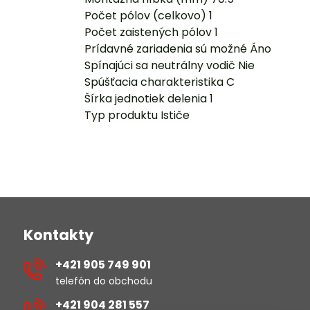
Počet pólov (celkovo) 1
Počet zaistených pólov 1
Prídavné zariadenia sú možné Áno
Spínajúci sa neutrálny vodič Nie
Spúšťacia charakteristika C
Šírka jednotiek delenia 1
Typ produktu Ističe
Kontakty
+421 905 749 901
telefón do obchodu
+421 904 281 557