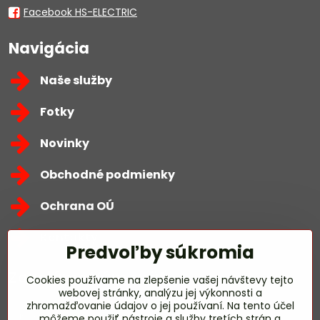
Facebook HS-ELECTRIC
Navigácia
Naše služby
Fotky
Novinky
Obchodné podmienky
Ochrana OÚ
Kontakty
Predvoľby súkromia
Zavoláme Vám späť
Cookies používame na zlepšenie vašej návštevy tejto
webovej stránky, analýzu jej výkonnosti a
zhromažďovanie údajov o jej používaní. Na tento účel
Váš telefón
*
môžeme použiť nástroje a služby tretích strán a