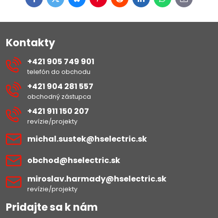
Facebook
Twitter
Bluesky
Pinterest
Reddit
LinkedIn
WhatsApp
E-
mail
Kontakty
+421 905 749 901
telefón do obchodu
+421 904 281 557
obchodný zástupca
+421 911 150 207
revízie/projekty
michal​.sustek​@hselectric​.sk
obchod​@hselectric​.sk
miroslav​.harmady​@hselectric​.sk
revízie/projekty
Pridajte sa k nám