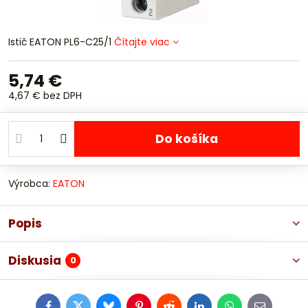
Istič EATON PL6-C25/1
Čítajte viac
5,74 €
4,67 €
bez DPH
Do košíka
Výrobca:
EATON
Popis
Diskusia
0