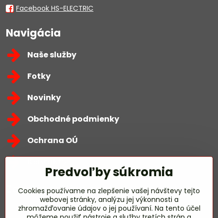
Facebook HS-ELECTRIC
Navigácia
Naše služby
Fotky
Novinky
Obchodné podmienky
Ochrana OÚ
Kontakty
Predvoľby súkromia
Zavoláme Vám späť
Cookies používame na zlepšenie vašej návštevy tejto
webovej stránky, analýzu jej výkonnosti a
zhromažďovanie údajov o jej používaní. Na tento účel
Váš telefón
*
môžeme použiť nástroje a služby tretích strán a