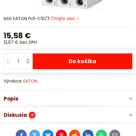
Istič EATON PL6-C10/3
Čítajte viac
15,58 €
12,67 €
bez DPH
Do košíka
Výrobca:
EATON
Popis
Diskusia
0