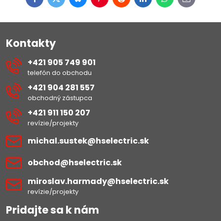
Facebook
Twitter
Bluesky
Pinterest
Reddit
LinkedIn
WhatsApp
E-
mail
Kontakty
+421 905 749 901
telefón do obchodu
+421 904 281 557
obchodný zástupca
+421 911 150 207
revízie/projekty
michal​.sustek​@hselectric​.sk
obchod​@hselectric​.sk
miroslav​.harmady​@hselectric​.sk
revízie/projekty
Pridajte sa k nám