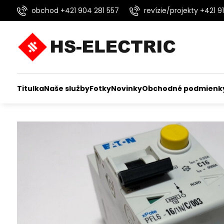
obchod +421 904 281 557
revízie/projekty +421 91
Titulka
Naše služby
Fotky
Novinky
Obchodné podmienk