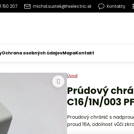
1 150 207
michal.sustek@hselectric.sk
Kontakty
y
Ochrana osobných údajov
Mapa
Kontakt
Úvod
Prúdový chrá
C16/1N/003 P
Proudový chránič s nadproud
proud 16A, odolnost vůči zkr