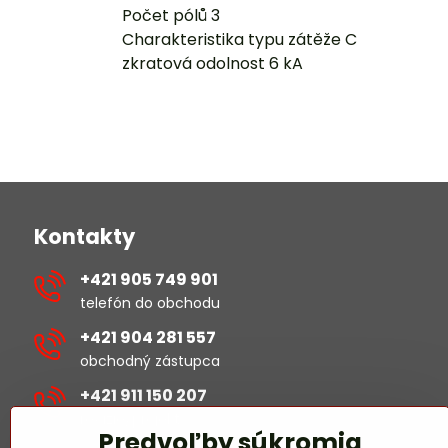
Počet pólů 3
Charakteristika typu zátěže C
zkratová odolnost 6 kA
Kontakty
+421 905 749 901
telefón do obchodu
+421 904 281 557
obchodný zástupca
+421 911 150 207
revízie/projekty
Predvoľby súkromia