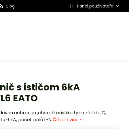
Blog
Panel používateľa
nič s ističom 6kA
FL6 EATO
ovou ochranou ,charakteristika typu zátěže C,
atu 6 kA, počet pólů 1+N
Čítajte viac