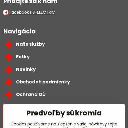
Pridajte sa k nám
Facebook HS-ELECTRIC
Navigácia
Naše služby
Fotky
Novinky
Obchodné podmienky
Ochrana OÚ
Kontakty
Predvoľby súkromia
Zavoláme Vám späť
Cookies používame na zlepšenie vašej návštevy tejto