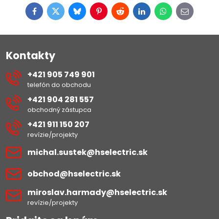
Facebook
Twitter
Bluesky
Pinterest
Reddit
LinkedIn
WhatsApp
E-
mail
Kontakty
+421 905 749 901
telefón do obchodu
+421 904 281 557
obchodný zástupca
+421 911 150 207
revízie/projekty
michal​.sustek​@hselectric​.sk
obchod​@hselectric​.sk
miroslav​.harmady​@hselectric​.sk
revízie/projekty