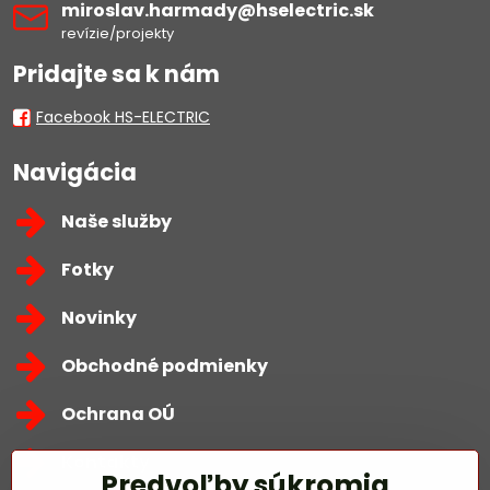
miroslav​.harmady​@hselectric​.sk
revízie/projekty
Pridajte sa k nám
Facebook HS-ELECTRIC
Navigácia
Naše služby
Fotky
Novinky
Obchodné podmienky
Ochrana OÚ
Kontakty
Predvoľby súkromia