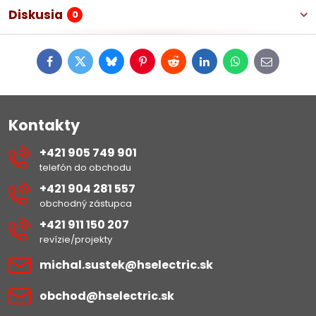
Diskusia
0
Facebook
Twitter
Bluesky
Pinterest
Reddit
LinkedIn
WhatsApp
E-
mail
Kontakty
+421 905 749 901
telefón do obchodu
+421 904 281 557
obchodný zástupca
+421 911 150 207
revízie/projekty
michal​.sustek​@hselectric​.sk
obchod​@hselectric​.sk