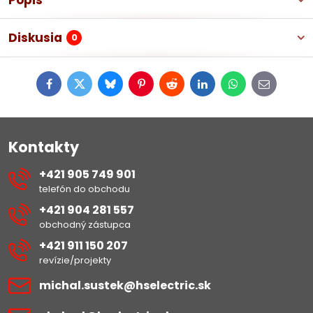
Popis
Diskusia
0
Facebook
Twitter
Bluesky
Pinterest
Reddit
LinkedIn
WhatsApp
E-
mail
Kontakty
+421 905 749 901
telefón do obchodu
+421 904 281 557
obchodný zástupca
+421 911 150 207
revízie/projekty
michal​.sustek​@hselectric​.sk