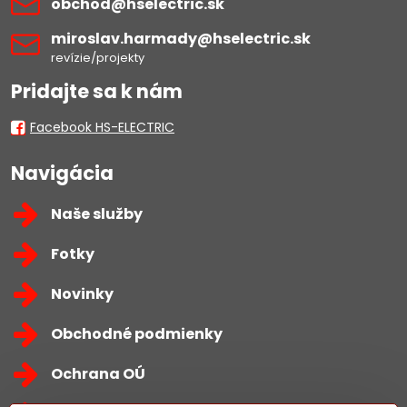
obchod​@hselectric​.sk
miroslav​.harmady​@hselectric​.sk
revízie/projekty
Pridajte sa k nám
Facebook HS-ELECTRIC
Navigácia
Naše služby
Fotky
Novinky
Obchodné podmienky
Ochrana OÚ