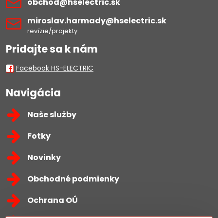
obchod​@hselectric​.sk
miroslav​.harmady​@hselectric​.sk
revízie/projekty
Pridajte sa k nám
Facebook HS-ELECTRIC
Navigácia
Naše služby
Fotky
Novinky
Obchodné podmienky
Ochrana OÚ