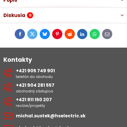
Popis
Diskusia
0
Facebook
Twitter
Bluesky
Pinterest
Reddit
LinkedIn
WhatsApp
E-
mail
Kontakty
+421 905 749 901
telefón do obchodu
+421 904 281 557
obchodný zástupca
+421 911 150 207
revízie/projekty
michal​.sustek​@hselectric​.sk