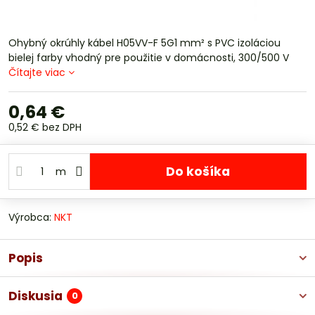
Ohybný okrúhly kábel H05VV-F 5G1 mm² s PVC izoláciou
bielej farby vhodný pre použitie v domácnosti, 300/500 V
Čítajte viac
0,64 €
0,52 €
bez DPH
Do košíka
m
Výrobca:
NKT
Popis
Diskusia
0