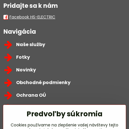
Pridajte sa k nám
Facebook HS-ELECTRIC
Navigácia
Naše služby
Fotky
Novinky
Obchodné podmienky
Ochrana OÚ
Kontakty
Predvoľby súkromia
Zavoláme Vám späť
Cookies používame na zlepšenie vašej návštevy tejto