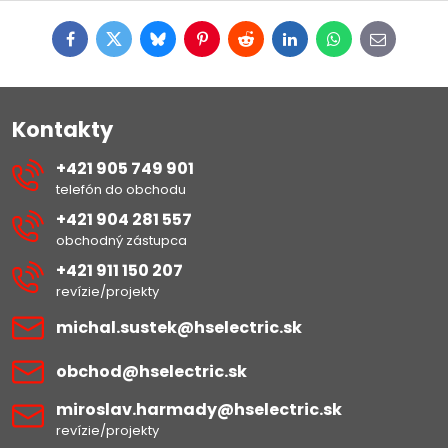
Facebook
Twitter
Bluesky
Pinterest
Reddit
LinkedIn
WhatsApp
E-
mail
Kontakty
+421 905 749 901
telefón do obchodu
+421 904 281 557
obchodný zástupca
+421 911 150 207
revízie/projekty
michal​.sustek​@hselectric​.sk
obchod​@hselectric​.sk
miroslav​.harmady​@hselectric​.sk
revízie/projekty