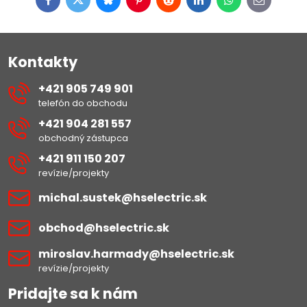
Facebook
Twitter
Bluesky
Pinterest
Reddit
LinkedIn
WhatsApp
E-
mail
Kontakty
+421 905 749 901
telefón do obchodu
+421 904 281 557
obchodný zástupca
+421 911 150 207
revízie/projekty
michal​.sustek​@hselectric​.sk
obchod​@hselectric​.sk
miroslav​.harmady​@hselectric​.sk
revízie/projekty
Pridajte sa k nám