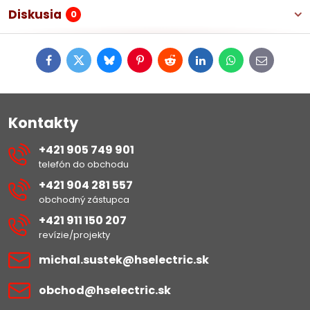
Diskusia
0
Facebook
Twitter
Bluesky
Pinterest
Reddit
LinkedIn
WhatsApp
E-
mail
Kontakty
+421 905 749 901
telefón do obchodu
+421 904 281 557
obchodný zástupca
+421 911 150 207
revízie/projekty
michal​.sustek​@hselectric​.sk
obchod​@hselectric​.sk