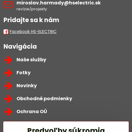
miroslav​.harmady​@hselectric​.sk
revízie/projekty
Pridajte sa k nám
Facebook HS-ELECTRIC
Navigácia
Naše služby
Fotky
Novinky
Obchodné podmienky
Ochrana OÚ
Kontakty
Predvoľby súkromia