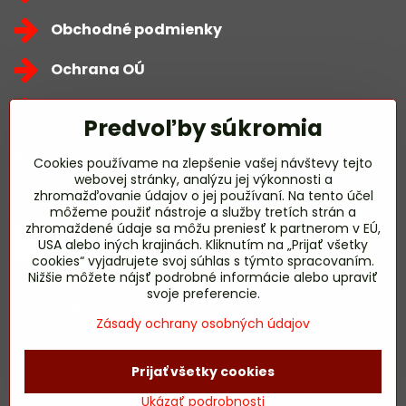
Obchodné podmienky
Ochrana OÚ
Kontakty
Predvoľby súkromia
Zavoláme Vám späť
Cookies používame na zlepšenie vašej návštevy tejto
webovej stránky, analýzu jej výkonnosti a
zhromažďovanie údajov o jej používaní. Na tento účel
Váš telefón
*
môžeme použiť nástroje a služby tretích strán a
zhromaždené údaje sa môžu preniesť k partnerom v EÚ,
USA alebo iných krajinách. Kliknutím na „Prijať všetky
cookies“ vyjadrujete svoj súhlas s týmto spracovaním.
Nižšie môžete nájsť podrobné informácie alebo upraviť
svoje preferencie.
Odoslať
Zásady ochrany osobných údajov
©
2026
Copyright
Prijať všetky cookies
Predvoľby súkromia
Zásady ochrany osobných údajov
Ukázať podrobnosti