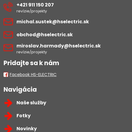
+421 911 150 207
revízie/projekty
michal​.sustek​@hselectric​.sk
obchod​@hselectric​.sk
miroslav​.harmady​@hselectric​.sk
revízie/projekty
Pridajte sa k nám
Facebook HS-ELECTRIC
Navigácia
Naše služby
Fotky
Novinky