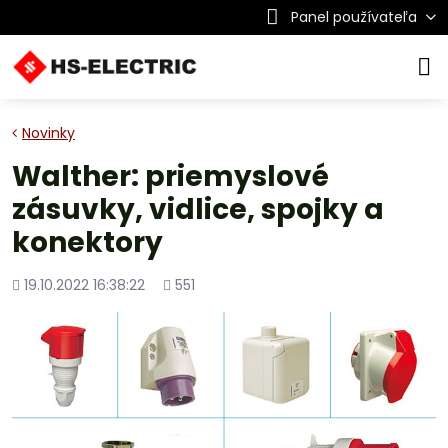
Panel používateľa
Novinky
Walther: priemyslové
zásuvky, vidlice, spojky a
konektory
Pridané
Počet
19.10.2022 16:38:22
551
zobrazení