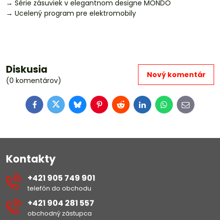
→ Série zásuviek v elegantnom designe MONDO
→ Ucelený program pre elektromobily
Diskusia
Nový komentár
(0 komentárov)
Facebook
Twitter
Bluesky
Pinterest
Reddit
LinkedIn
WhatsApp
E-
mail
Kontakty
+421 905 749 901
telefón do obchodu
+421 904 281 557
obchodný zástupca