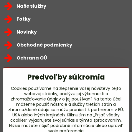
Naše služby
Fotky
Novinky
Obchodné podmienky
Ochrana OÚ
Kontakty
Predvoľby súkromia
Zavoláme Vám späť
Cookies používame na zlepšenie vašej návštevy tejto
webovej stránky, analýzu jej výkonnosti a
zhromažďovanie údajov o jej používaní. Na tento účel
Váš telefón
*
môžeme použiť nástroje a služby tretích strán a
zhromaždené údaje sa môžu preniesť k partnerom v EÚ,
USA alebo iných krajinách. Kliknutím na „Prijať všetky
cookies“ vyjadrujete svoj súhlas s týmto spracovaním.
Nižšie môžete nájsť podrobné informácie alebo upraviť
svoje preferencie.