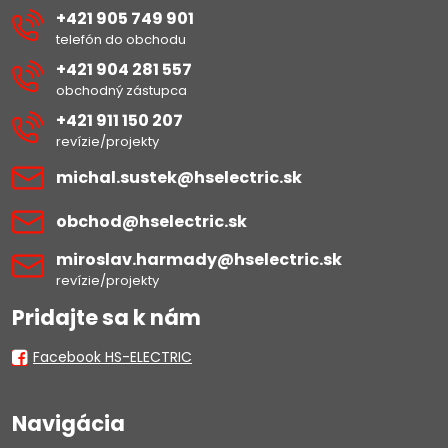
+421 905 749 901
telefón do obchodu
+421 904 281 557
obchodný zástupca
+421 911 150 207
revízie/projekty
michal​.sustek​@hselectric​.sk
obchod​@hselectric​.sk
miroslav​.harmady​@hselectric​.sk
revízie/projekty
Pridajte sa k nám
Facebook HS-ELECTRIC
Navigácia