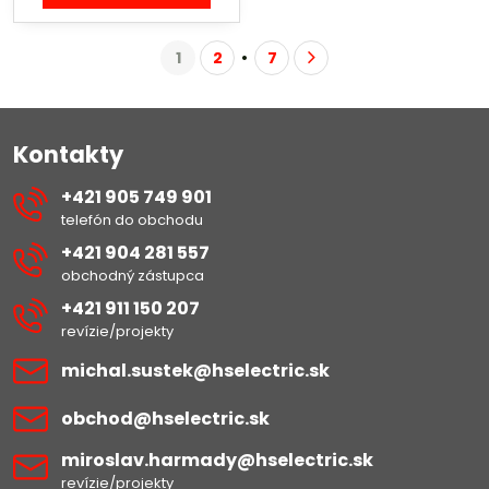
1
2
7
Kontakty
+421 905 749 901
telefón do obchodu
+421 904 281 557
obchodný zástupca
+421 911 150 207
revízie/projekty
michal​.sustek​@hselectric​.sk
obchod​@hselectric​.sk
miroslav​.harmady​@hselectric​.sk
revízie/projekty